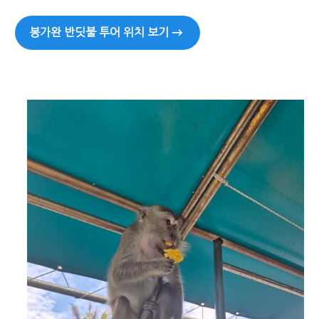
봉가완 반딧불 투어 위치 보기 →